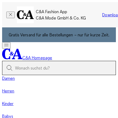
C&A Fashion App
Downloa
C&A Mode GmbH & Co. KG
Gratis Versand für alle Bestellungen – nur für kurze Zeit.
C&A Homepage
Damen
Herren
Kinder
Babys