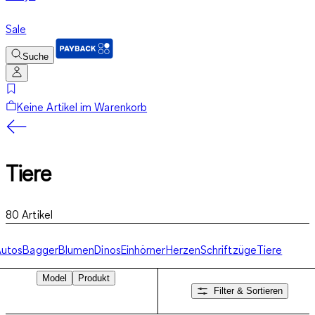
Sale
Suche
Keine Artikel im Warenkorb
Tiere
80
Artikel
Autos
Bagger
Blumen
Dinos
Einhörner
Herzen
Schriftzüge
Tiere
Model
Produkt
Filter & Sortieren