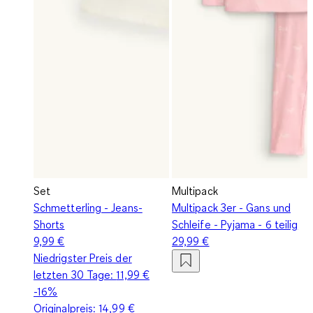
Set
Multipack
Schmetterling - Jeans-
Multipack 3er - Gans und
Shorts
Schleife - Pyjama - 6 teilig
9,99 €
29,99 €
Niedrigster Preis der
letzten 30 Tage:
11,99 €
-16%
Originalpreis:
14,99 €