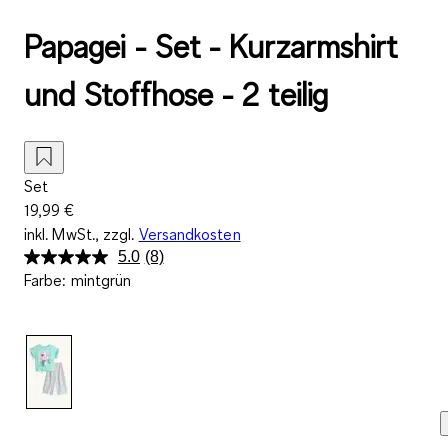
Papagei - Set - Kurzarmshirt
und Stoffhose - 2 teilig
Set
19,99 €
inkl. MwSt., zzgl.
Versandkosten
5.0
(8)
8
Farbe
:
mintgrün
Bewertungen
lesen.
Link
auf
derselben
Seite.