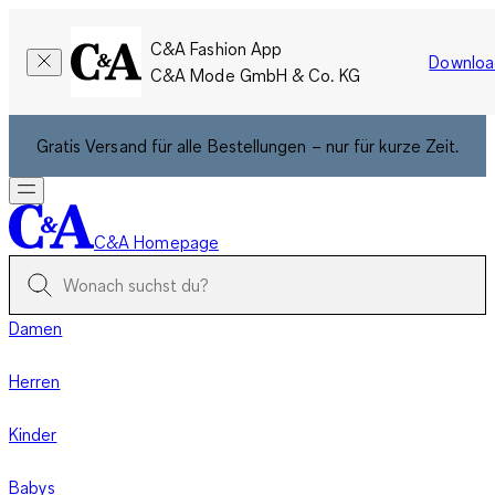
C&A Fashion App
Downloa
C&A Mode GmbH & Co. KG
Gratis Versand für alle Bestellungen – nur für kurze Zeit.
C&A Homepage
Damen
Herren
Kinder
Babys