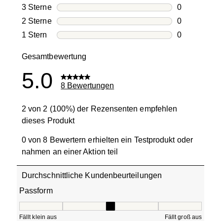
0 Bewertung
3 Sterne
Sterne
0
0 Bewertung
2 Sterne
Sterne
0
0 Bewertung
1 Stern
Sterne
0
0 Bewertung
Gesamtbewertung
5.0
8 Bewertungen
2 von 2 (100%) der Rezensenten empfehlen
dieses Produkt
0 von 8 Bewertern erhielten ein Testprodukt oder
nahmen an einer Aktion teil
Durchschnittliche Kundenbeurteilungen
Passform
Passform, 3 von 5, wobei 1 gleich Fällt klein aus ist und 5
Fällt klein aus
Fällt groß aus