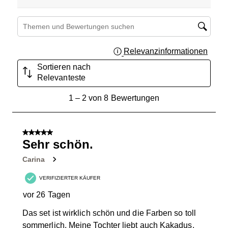
Suchthemen und Bewertungen Suchregion
Relevanzinformationen
Zeigt 
Sortieren nach
Relevanteste
1
1
–
2 von 8
Bewertungen
bis
2
von
5 von 5 Sternen.
8
Sehr schön.
Bewertungen.
Carina
VERIFIZIERTER KÄUFER
vor 26 Tagen
Das set ist wirklich schön und die Farben so toll
sommerlich. Meine Tochter liebt auch Kakadus.