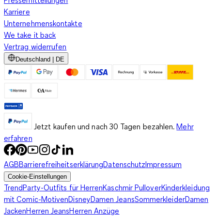
Karriere
Unternehmenskontakte
We take it back
Vertrag widerrufen
Deutschland | DE
Jetzt kaufen und nach 30 Tagen bezahlen.
Mehr
erfahren
AGB
Barrierefreiheitserklärung
Datenschutz
Impressum
Cookie-Einstellungen
Trend
Party-Outfits für Herren
Kaschmir Pullover
Kinderkleidung
mit Comic-Motiven
Disney
Damen Jeans
Sommerkleider
Damen
Jacken
Herren Jeans
Herren Anzüge