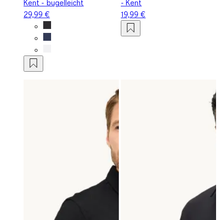
Kent - bügelleicht
- Kent
29,99 €
19,99 €