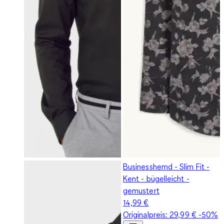
Businesshemd - Slim Fit -
Kent - bügelleicht -
gemustert
14,99 €
Originalpreis:
29,99 €
-50%