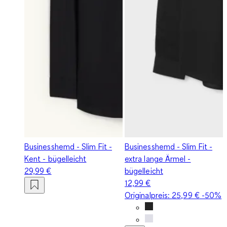
Businesshemd - Slim Fit -
Businesshemd - Slim Fit -
Kent - bügelleicht
extra lange Ärmel -
29,99 €
bügelleicht
12,99 €
Originalpreis:
25,99 €
-50%