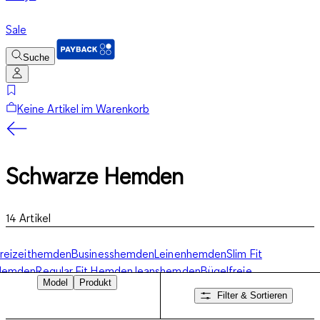
Sale
Suche
Keine Artikel im Warenkorb
Schwarze Hemden
14
Artikel
reizeithemden
Businesshemden
Leinenhemden
Slim Fit
Hemden
Regular Fit Hemden
Jeanshemden
Bügelfreie
Model
Produkt
Hemden
Herrenhemden kurzarm
Herrenhemden langarm
Schwarze
Filter & Sortieren
Hemden