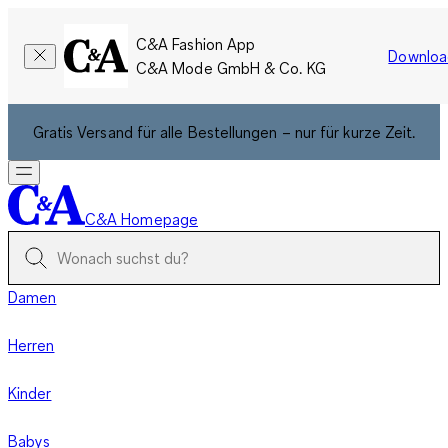
C&A Fashion App
Downloa
C&A Mode GmbH & Co. KG
Gratis Versand für alle Bestellungen – nur für kurze Zeit.
C&A Homepage
Damen
Herren
Kinder
Babys