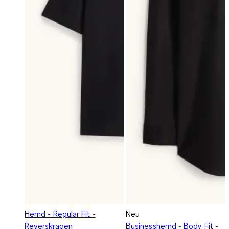
Hemd - Regular Fit -
Neu
Reverskragen
Businesshemd - Body Fit -