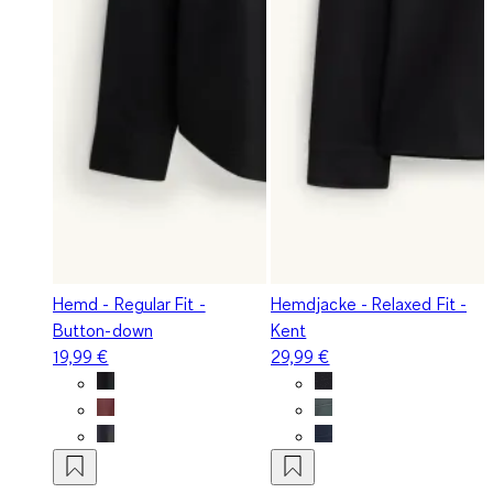
Hemd - Regular Fit -
Hemdjacke - Relaxed Fit -
Button-down
Kent
19,99 €
29,99 €