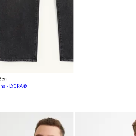
ßen
ans - LYCRA®