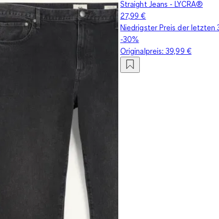
Straight Jeans - LYCRA®
27,99 €
Niedrigster Preis der letzten
-30%
Originalpreis:
39,99 €