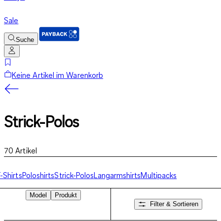
Sale
Suche
Keine Artikel im Warenkorb
Strick-Polos
70
Artikel
-Shirts
Poloshirts
Strick-Polos
Langarmshirts
Multipacks
Model
Produkt
Filter & Sortieren