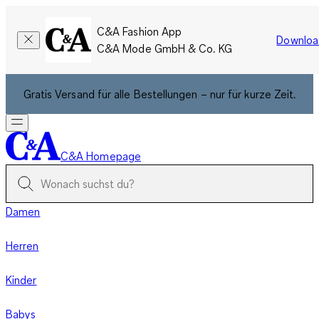
C&A Fashion App
Downloa
C&A Mode GmbH & Co. KG
Gratis Versand für alle Bestellungen – nur für kurze Zeit.
C&A Homepage
Damen
Herren
Kinder
Babys