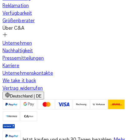
Reklamation
Neben Wärme und Design überzeugen Thermohosen &
Verfügbarkeit
Thermojeans von C&A durch praktische Details, die im Alltag
Größenberater
einen echten Unterschied machen. Verstärkte Nähte erhöhen
Über C&A
die Strapazierfähigkeit, während durchdachte
Taschenlösungen ausreichend Platz für Smartphone, Schlüssel
Unternehmen
oder Geldbörse bieten. Einige Modelle verfügen über
Nachhaltigkeit
windabweisende Eigenschaften, die dich zusätzlich vor kalter
Pressemitteilungen
Zugluft schützen. Die verwendeten Materialien sind
Karriere
pflegeleicht und alltagstauglich, sodass die Hosen schnell
Unternehmenskontakte
wieder einsatzbereit sind und ihre Passform lange behalten.
We take it back
Vertrag widerrufen
Deutschland | DE
Ideal für die Stadt und Outdoor-Aktivitäten
Ob du täglich zur Arbeit pendelst, lange Spaziergänge machst
oder am Wochenende draußen unterwegs bist – diese Hosen
Jetzt kaufen und nach 30 Tagen bezahlen.
Mehr