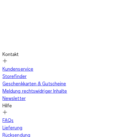
die Hosen ihre Form und wirken auch nach langem Tragen
gepflegt und strukturiert.
Vielseitige Styles für Alltag und Freizeit
Kontakt
Optisch stehen diese Hosen klassischen Jeans oder
Kundenservice
Stoffhosen in nichts nach. Sie lassen sich mühelos in deine
Storefinder
bestehende Garderobe integrieren und eröffnen dir zahlreiche
Geschenkkarten & Gutscheine
Styling-Möglichkeiten. Kombiniere sie mit Boots und
Meldung rechtswidriger Inhalte
Strickpullover für einen maskulinen Winterlook oder mit
Newsletter
Sneakern und
Hoodie
für einen entspannten Freizeitstil. Auch
Hilfe
mit Mantel oder Steppjacke wirken die Hosen stimmig. So bist
du sowohl im Büro als auch in der Freizeit passend gekleidet
FAQs
und bleibst stilistisch flexibel.
Lieferung
Rücksendung