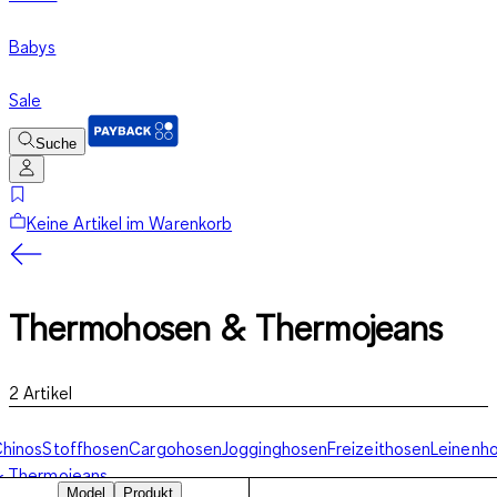
Babys
Sale
Suche
Keine Artikel im Warenkorb
Thermohosen & Thermojeans
2
Artikel
hinos
Stoffhosen
Cargohosen
Jogginghosen
Freizeithosen
Leinenh
& Thermojeans
Model
Produkt