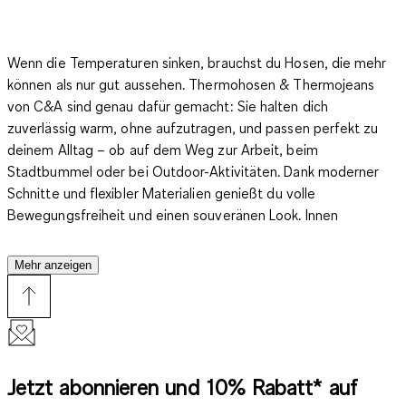
Wenn die Temperaturen sinken, brauchst du Hosen, die mehr
können als nur gut aussehen. Thermohosen & Thermojeans
von C&A sind genau dafür gemacht: Sie halten dich
zuverlässig warm, ohne aufzutragen, und passen perfekt zu
deinem Alltag – ob auf dem Weg zur Arbeit, beim
Stadtbummel oder bei Outdoor-Aktivitäten. Dank moderner
Schnitte und flexibler Materialien genießt du volle
Bewegungsfreiheit und einen souveränen Look. Innen
angenehm weich, außen robust und stilvoll – diese Hosen
verbinden Komfort mit Funktion und sorgen dafür, dass du
Mehr anzeigen
auch an kalten Tagen bestens ausgestattet bist.
Thermohosen & Thermojeans: Durchdachte Wärme für
kalte Tage
Jetzt abonnieren und 10% Rabatt* auf