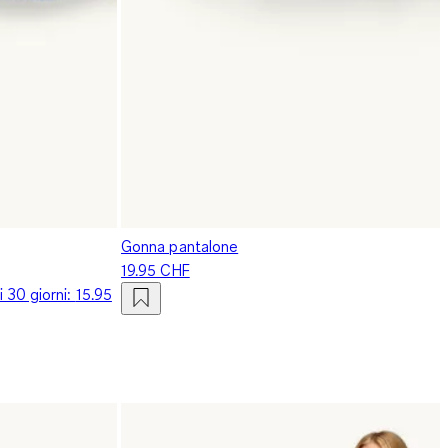
Gonna pantalone
19.95 CHF
i 30 giorni:
15.95