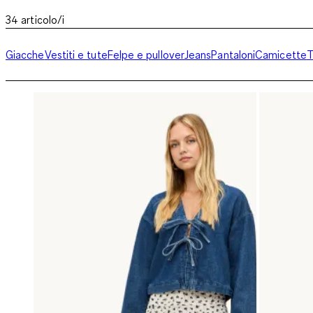
34
articolo/i
Giacche
Vestiti e tute
Felpe e pullover
Jeans
Pantaloni
Camicette
T