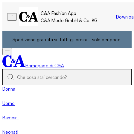
C&A Fashion App
Downloa
C&A Mode GmbH & Co. KG
Spedizione gratuita su tutti gli ordini – solo per poco.
Homepage di C&A
Donna
Uomo
Bambini
Neonati