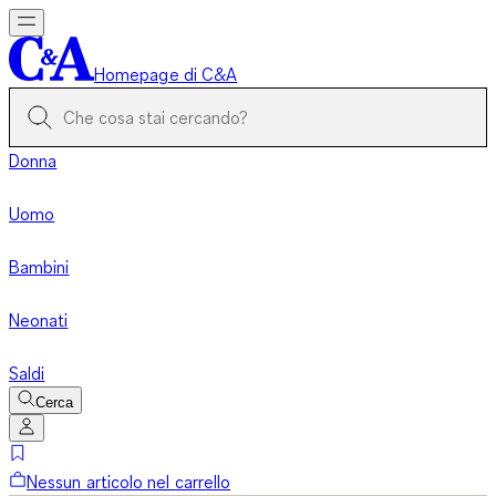
Homepage di C&A
Donna
Uomo
Bambini
Neonati
Saldi
Cerca
Nessun articolo nel carrello