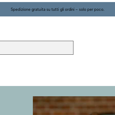
Spedizione gratuita su tutti gli ordini – solo per poco.