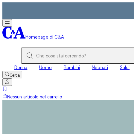
Homepage di C&A
Donna
Uomo
Bambini
Neonati
Saldi
Cerca
Nessun articolo nel carrello