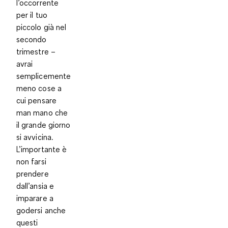
l’occorrente
per il tuo
piccolo già nel
secondo
trimestre –
avrai
semplicemente
meno cose a
cui pensare
man mano che
il grande giorno
si avvicina.
L’importante è
non farsi
prendere
dall’ansia
e
imparare a
godersi anche
questi