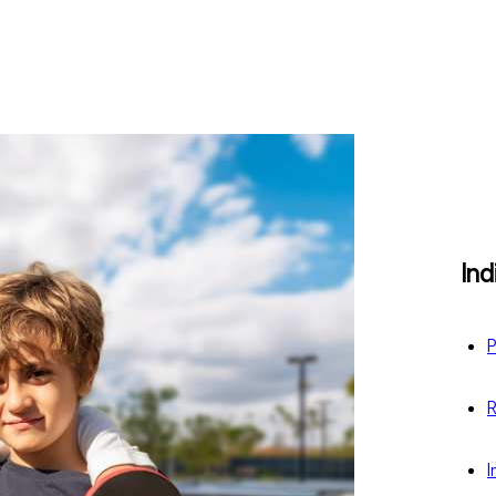
Ind
P
R
I