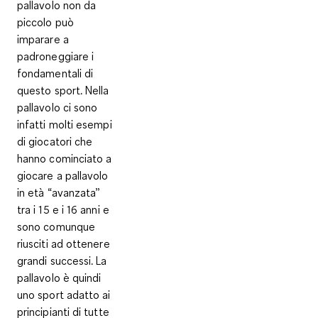
pallavolo non da
piccolo
può
imparare a
padroneggiare i
fondamentali di
questo sport. Nella
pallavolo ci sono
infatti molti esempi
di giocatori che
hanno cominciato a
giocare a pallavolo
in età “avanzata”
tra i 15 e i 16 anni e
sono comunque
riusciti ad ottenere
grandi successi. La
pallavolo è quindi
uno sport adatto ai
principianti di tutte