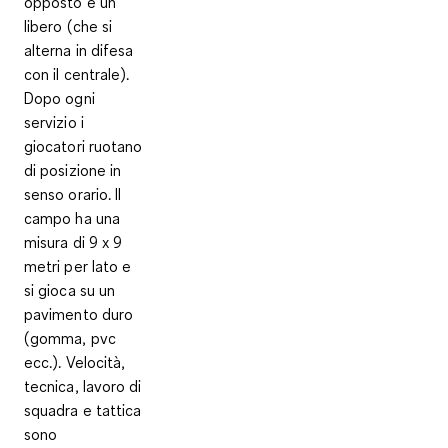
opposto e un
libero (che si
alterna in difesa
con il centrale).
Dopo ogni
servizio i
giocatori ruotano
di posizione in
senso orario
. Il
campo ha una
misura di 9 x 9
metri per lato e
si gioca su un
pavimento duro
(gomma, pvc
ecc.). Velocità,
tecnica, lavoro di
squadra e tattica
sono