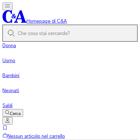
Homepage di C&A
Donna
Uomo
Bambini
Neonati
Saldi
Cerca
Nessun articolo nel carrello