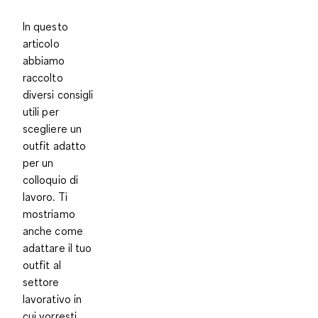
In questo
articolo
abbiamo
raccolto
diversi consigli
utili per
scegliere un
outfit adatto
per un
colloquio di
lavoro. Ti
mostriamo
anche come
adattare il tuo
outfit al
settore
lavorativo
in
cui vorresti