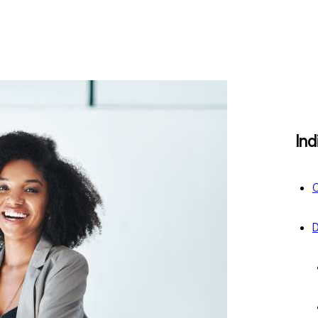
Ind
C
D