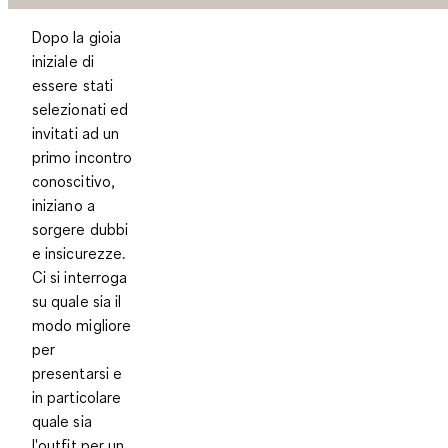
Dopo la gioia
iniziale di
essere stati
selezionati ed
invitati ad un
primo incontro
conoscitivo,
iniziano a
sorgere dubbi
e insicurezze.
Ci si interroga
su quale sia il
modo migliore
per
presentarsi e
in particolare
quale sia
l'outfit per un