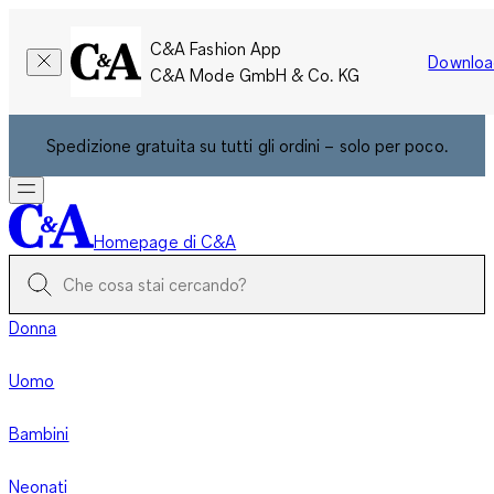
C&A Fashion App
Downloa
C&A Mode GmbH & Co. KG
Spedizione gratuita su tutti gli ordini – solo per poco.
Homepage di C&A
Donna
Uomo
Bambini
Neonati