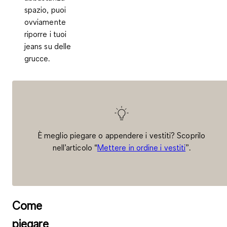
spazio, puoi
ovviamente
riporre i tuoi
jeans su delle
grucce.
È meglio piegare o appendere i vestiti? Scoprilo
nell’articolo “
Mettere in ordine i vestiti
”.
Come
piegare