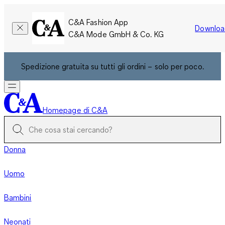
C&A Fashion App
Downloa
C&A Mode GmbH & Co. KG
Spedizione gratuita su tutti gli ordini – solo per poco.
Homepage di C&A
Donna
Uomo
Bambini
Neonati