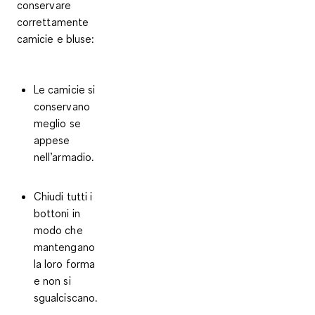
conservare
correttamente
camicie e bluse:
Le camicie si
conservano
meglio se
appese
nell’armadio.
Chiudi tutti i
bottoni
in
modo che
mantengano
la loro forma
e non si
sgualciscano.