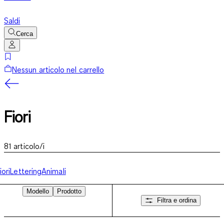
Saldi
Cerca
Nessun articolo nel carrello
Fiori
81
articolo/i
iori
Lettering
Animali
Modello
Prodotto
Filtra e ordina