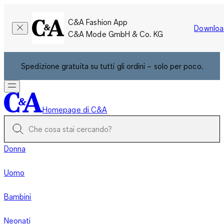
C&A Fashion App
Downloa
C&A Mode GmbH & Co. KG
Spedizione gratuita su tutti gli ordini – solo per poco.
Homepage di C&A
Donna
Uomo
Bambini
Neonati