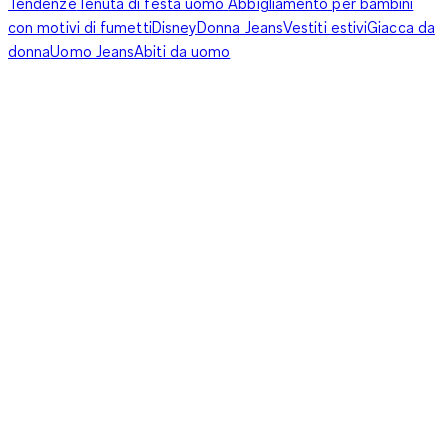
Tendenze
Tenuta di festa uomo
Abbigliamento per bambini
con motivi di fumetti
Disney
Donna Jeans
Vestiti estivi
Giacca da
donna
Uomo Jeans
Abiti da uomo