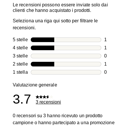
Le recensioni possono essere inviate solo dai
clienti che hanno acquistato i prodotti.
Seleziona una riga qui sotto per filtrare le
recensioni.
5 stelle
stelle
1
1 recensione
4 stelle
stelle
1
1 recensione
3 stelle
stelle
0
0 recensioni
2 stelle
stelle
1
1 recensione
1 stella
stelle
0
0 recensioni
Valutazione generale
3.7
3 recensioni
0 recensori su 3 hanno ricevuto un prodotto
campione o hanno partecipato a una promozione