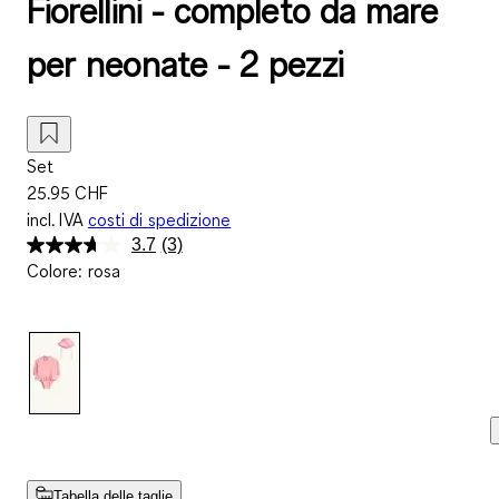
Fiorellini - completo da mare
per neonate - 2 pezzi
Set
25.95 CHF
incl. IVA
costi di spedizione
3.7
(3)
Leggi
Colore
:
rosa
3
recensioni.
Stesso
link
alla
pagina.
Tabella delle taglie