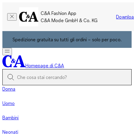
C&A Fashion App
Downloa
C&A Mode GmbH & Co. KG
Spedizione gratuita su tutti gli ordini – solo per poco.
Homepage di C&A
Donna
Uomo
Bambini
Neonati