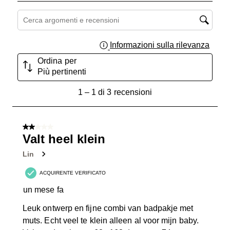
Cerca argomenti e ricerca delle recensioni
Informazioni sulla rilevanza
Visual
Ordina per
Più pertinenti
1
1
–
1 di 3
recensioni
a
1
di
2 su 5 stelle.
3
Valt heel klein
recensioni.
Lin
ACQUIRENTE VERIFICATO
un mese fa
Leuk ontwerp en fijne combi van badpakje met
muts. Echt veel te klein alleen al voor mijn baby.