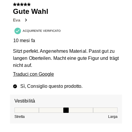
di
5 su 5 stelle.
19
Gute Wahl
recensioni.
Eva
ACQUIRENTE VERIFICATO
10 mesi fa
Sitzt perfekt. Angenehmes Material. Passt gut zu
langen Oberteilen. Macht eine gute Figur und trägt
nicht auf.
Traduci con Google
Sì, Consiglio questo prodotto.
Vestibilità
Vestibilità, 3 su 5, dove 1 è uguale a Stretta e 5 è ugual
Stretta
Larga