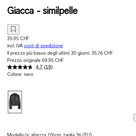
Giacca - similpelle
35.95 CHF
incl. IVA
costi di spedizione
Il prezzo più basso degli ultimi 30 giorni:
35.76 CHF
Prezzo originale
69.95 CHF
4.7
(19)
Leggi
Colore
:
nero
19
recensioni.
Stesso
link
alla
pagina.
Modello/a: altezza 176cm, taglia 36 (EU)