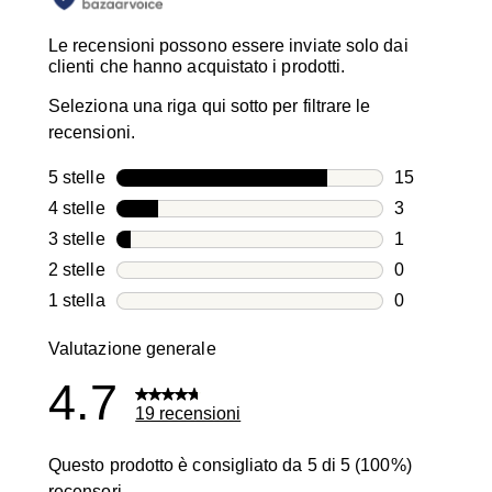
Le recensioni possono essere inviate solo dai
clienti che hanno acquistato i prodotti.
Seleziona una riga qui sotto per filtrare le
recensioni.
5 stelle
stelle
15
15 recension
4 stelle
stelle
3
3 recensioni
3 stelle
stelle
1
1 recensione
2 stelle
stelle
0
0 recensioni
1 stella
stelle
0
0 recensioni
Valutazione generale
4.7
19 recensioni
Questo prodotto è consigliato da 5 di 5 (100%)
recensori