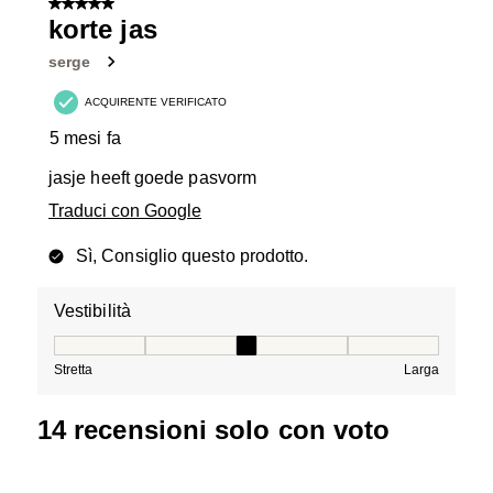
5 su 5 stelle.
korte jas
serge
ACQUIRENTE VERIFICATO
5 mesi fa
jasje heeft goede pasvorm
Traduci con Google
Sì, Consiglio questo prodotto.
Vestibilità
Vestibilità, 3 su 5, dove 1 è uguale a Stretta e 5 è ugual
Stretta
Larga
14 recensioni solo con voto