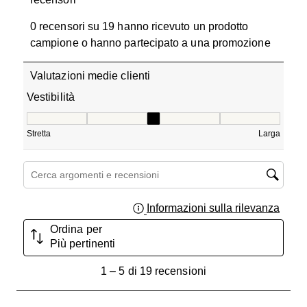
0 recensori su 19 hanno ricevuto un prodotto
campione o hanno partecipato a una promozione
Valutazioni medie clienti
Vestibilità
Vestibilità, 3 su 5, dove 1 è uguale a Stretta e 5 è uguale
Stretta
Larga
Cerca argomenti e ricerca delle recensioni
Informazioni sulla rilevanza
Visual
Ordina per
Più pertinenti
1
1
–
5 di 19
recensioni
a
5