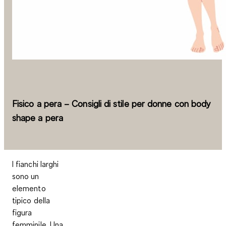
Fisico a pera – Consigli di stile per donne con body
shape a pera
I fianchi larghi
sono un
elemento
tipico della
figura
femminile. Una