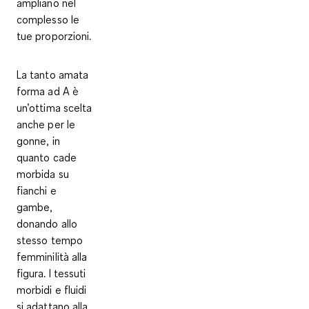
ampliano nel
complesso le
tue proporzioni.
La tanto amata
forma ad A è
un’ottima scelta
anche per le
gonne, in
quanto cade
morbida su
fianchi e
gambe,
donando allo
stesso tempo
femminilità alla
figura. I
tessuti
morbidi e fluidi
si adattano alla