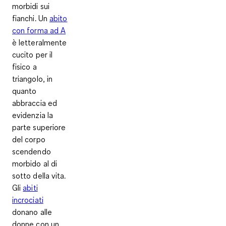
morbidi sui
fianchi
. Un
abito
con forma ad A
è letteralmente
cucito per il
fisico a
triangolo, in
quanto
abbraccia ed
evidenzia la
parte superiore
del corpo
scendendo
morbido al di
sotto della vita.
Gli
abiti
incrociati
donano alle
donne con un