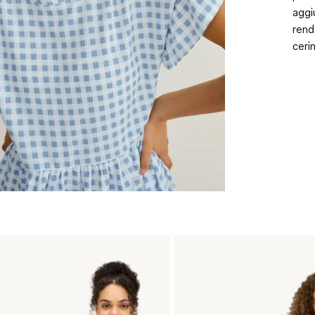
aggi
rend
ceri