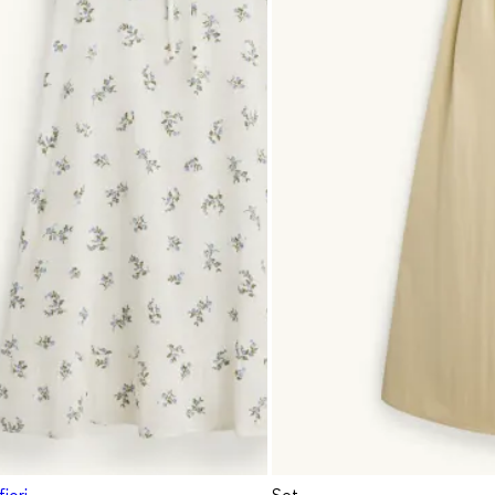
fiori
Set