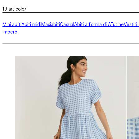
19
articolo/i
Mini abiti
Abiti midi
Maxiabiti
Casual
Abiti a forma di A
Tutine
Vestiti
impero