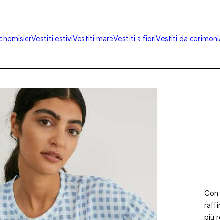
 chemisier
Vestiti estivi
Vestiti mare
Vestiti a fiori
Vestiti da cerimoni
Con 
raff
più r