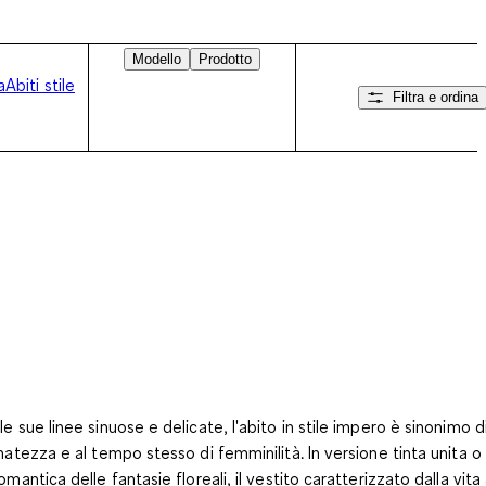
Modello
Prodotto
a
Abiti stile
Filtra e ordina
Scorri verso destra
le sue linee sinuose e delicate, l'abito in stile impero è sinonimo d
inatezza e al tempo stesso di femminilità. In versione tinta unita o
omantica delle fantasie floreali, il vestito caratterizzato dalla vita 