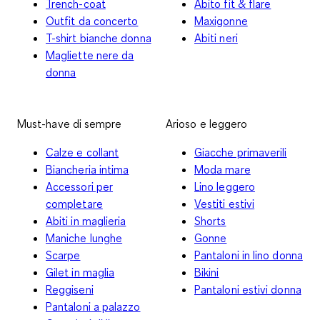
Trench-coat
Abito fit & flare
Outfit da concerto
Maxigonne
T-shirt bianche donna
Abiti neri
Magliette nere da
donna
Must-have di sempre
Arioso e leggero
Calze e collant
Giacche primaverili
Biancheria intima
Moda mare
Accessori per
Lino leggero
completare
Vestiti estivi
Abiti in maglieria
Shorts
Maniche lunghe
Gonne
Scarpe
Pantaloni in lino donna
Gilet in maglia
Bikini
Reggiseni
Pantaloni estivi donna
Pantaloni a palazzo