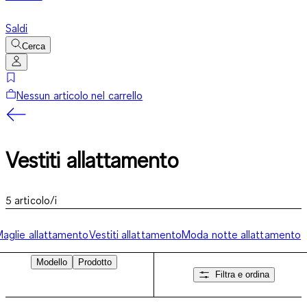
Saldi
Cerca
Nessun articolo nel carrello
Vestiti allattamento
5
articolo/i
aglie allattamento
Vestiti allattamento
Moda notte allattamento
Modello
Prodotto
Filtra e ordina