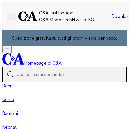
C&A Fashion App
Downloa
C&A Mode GmbH & Co. KG
Spedizione gratuita su tutti gli ordini – solo per poco.
Homepage di C&A
Donna
Uomo
Bambini
Neonati