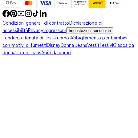
corpo, si adattano ai suoi mutamenti durante i mesi della pre e
post gravidanza e sono utilizzabili anche nel periodo
successivo. Dunque, vale la pena approfittare dei prezzi bassi
Condizioni generali di contratto
Dichiarazione di
di C&A e
regalarsi i modelli più alla moda
, anche perché i
accessibilità
Privacy
Impressum
Impostazioni sui cookie
vestiti da allattamento in certe circostanze si rivelano davvero
Tendenze
Tenuta di festa uomo
Abbigliamento per bambini
indispensabili. Pensa solo a quando sopraggiunge l’inverno: se
con motivi di fumetti
Disney
Donna Jeans
Vestiti estivi
Giacca da
in estate è possibile semplicemente alzare la maglietta, con le
donna
Uomo Jeans
Abiti da uomo
basse temperature le cose cambiano, perché l'addome e la
schiena vanno necessariamente protetti dal freddo. Ma anche
quando si partecipa a una cerimonia è consigliabile premunirsi
con dei vestiti per allattamento perché, non conoscendo la
location del ricevimento, è difficile sapere in anticipo se
dispone di luoghi riservati dove ritirarsi in compagnia del
proprio bebè. Per non parlare dell’ospedale, in cui la divisa da
neomamma costituita dalla camicia da notte da allattamento è
irrinunciabile, o dei luoghi pubblici, dove un abito ad hoc risulta
perfetto per fare la cosa più bella e naturale del mondo.