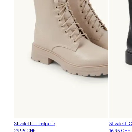
Stivaletti - similpelle
Stivaletti C
29.95 CHF
16.95 CHF