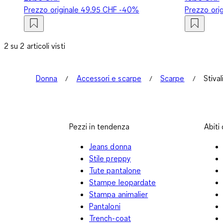
Prezzo originale
49.95 CHF
-40%
Prezzo ori
2 su 2 articoli visti
Donna
Accessori e scarpe
Scarpe
Stival
Pezzi in tendenza
Abiti
Jeans donna
Stile preppy
Tute pantalone
Stampe leopardate
Stampa animalier
Pantaloni
Trench-coat