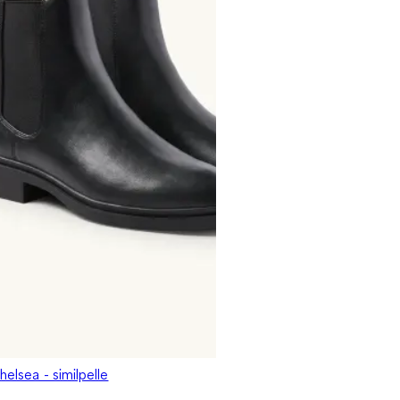
helsea - similpelle