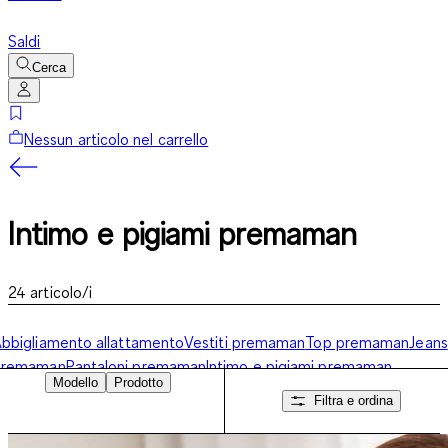
Saldi
Cerca
Nessun articolo nel carrello
Intimo e pigiami premaman
24
articolo/i
bbigliamento allattamento
Vestiti premaman
Top premaman
Jeans
premaman
Pantaloni premaman
Intimo e pigiami premaman
Modello
Prodotto
Filtra e ordina