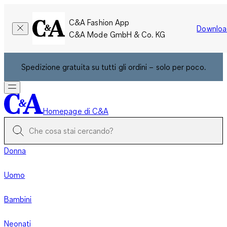
C&A Fashion App
Downloa
C&A Mode GmbH & Co. KG
Spedizione gratuita su tutti gli ordini – solo per poco.
Homepage di C&A
Donna
Uomo
Bambini
Neonati