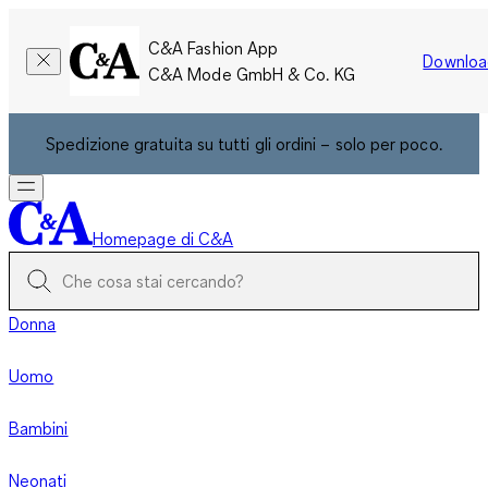
C&A Fashion App
Downloa
C&A Mode GmbH & Co. KG
Spedizione gratuita su tutti gli ordini – solo per poco.
Homepage di C&A
Donna
Uomo
Bambini
Neonati