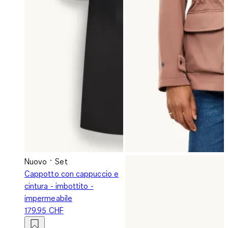
Nuovo
Set
Cappotto con cappuccio e
cintura - imbottito -
impermeabile
179.95 CHF