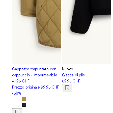
Cappotto trapuntato con
Nuovo
cappuccio - impermeabile
Giacca di pile
41.95 CHF
69.95 CHF
Prezzo originale
99.95 CHF
-58%