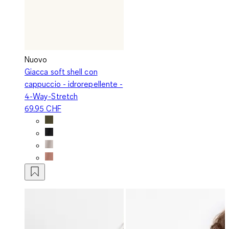
Nuovo
Giacca soft shell con
cappuccio - idrorepellente -
4-Way-Stretch
69.95 CHF