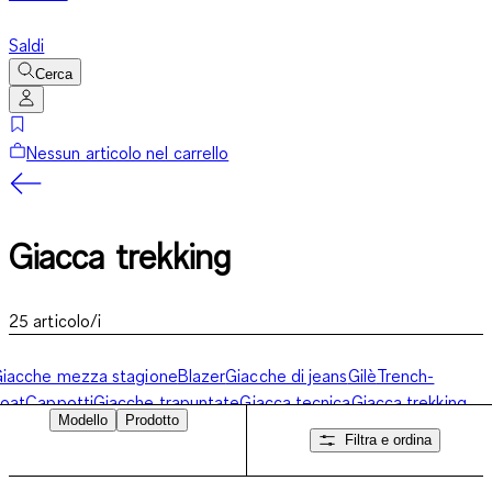
Saldi
Cerca
Nessun articolo nel carrello
Giacca trekking
25
articolo/i
iacche mezza stagione
Blazer
Giacche di jeans
Gilè
Trench-
oat
Cappotti
Giacche trapuntate
Giacca tecnica
Giacca trekking
Modello
Prodotto
Filtra e ordina