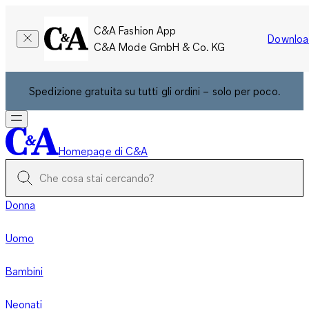
C&A Fashion App
Downloa
C&A Mode GmbH & Co. KG
Spedizione gratuita su tutti gli ordini – solo per poco.
Homepage di C&A
Donna
Uomo
Bambini
Neonati