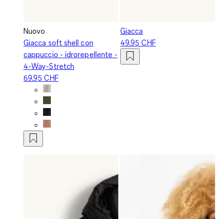
Nuovo
Giacca
Giacca soft shell con
49.95 CHF
cappuccio - idrorepellente -
4-Way-Stretch
69.95 CHF