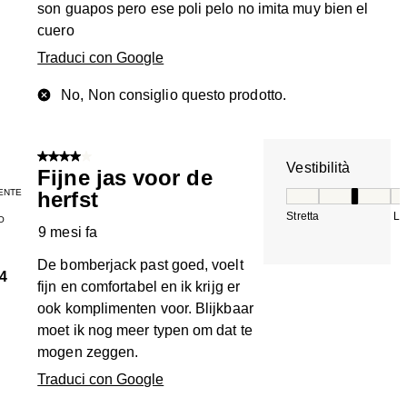
son guapos pero ese poli pelo no imita muy bien el
cuero
Traduci con Google
No, Non consiglio questo prodotto.
4 su 5 stelle.
Vestibilità
Fijne jas voor de
ENTE
herfst
Vestibilità, 3 su 5
Stretta
La
O
9 mesi fa
De bomberjack past goed, voelt
4
fijn en comfortabel en ik krijg er
ook komplimenten voor. Blijkbaar
moet ik nog meer typen om dat te
mogen zeggen.
Traduci con Google