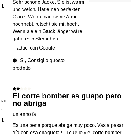
Sehr schöne Jacke. Sie ist warm
1
und weich. Hat einen perfekten
Glanz. Wenn man seine Arme
hochhebt, rutscht sie mit hoch.
Wenn sie ein Stück länger wäre
gäbe es 5 Sternchen.
Traduci con Google
Sì, Consiglio questo
prodotto.
2 su 5 stelle.
El corte bomber es guapo pero
ENTE
no abriga
O
un anno fa
1
Es una pena porque abriga muy poco. Vas a pasar
frío con esa chaqueta ! El cuello y el corte bomber