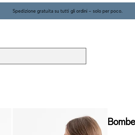
Spedizione gratuita su tutti gli ordini – solo per poco.
Bomber 