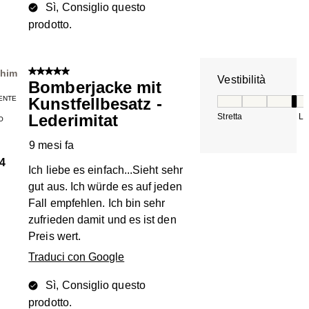
Sì, Consiglio questo
prodotto.
5 su 5 stelle.
ahim
Vestibilità
Bomberjacke mit
ENTE
Kunstfellbesatz -
Vestibilità, 4 su 5
Lederimitat
Stretta
La
O
9 mesi fa
4
Ich liebe es einfach...Sieht sehr
gut aus. Ich würde es auf jeden
Fall empfehlen. Ich bin sehr
zufrieden damit und es ist den
Preis wert.
Traduci con Google
Sì, Consiglio questo
prodotto.