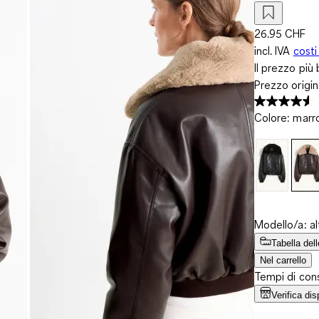
26.95 CHF
incl. IVA
costi
Il prezzo più 
Prezzo origi
Colore
:
marr
Modello/a: al
Tabella dell
Nel carrello
Tempi di cons
Verifica dis