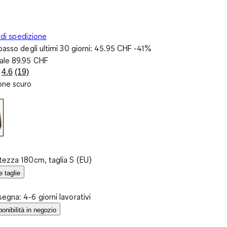
 di spedizione
basso degli ultimi 30 giorni:
45.95 CHF
-41%
nale
89.95 CHF
4.6
(19)
Leggi
one scuro
19
recensioni.
Stesso
link
alla
pagina.
tezza 180cm, taglia S (EU)
e taglie
egna: 4-6 giorni lavorativi
ponibilità in negozio