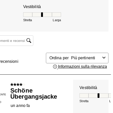
Vestibilità
Vestibilità, 3.1666666666666665 su 5, dove 1 è ug
Stretta
Larga
enti e ricerca delle recensioni
Ordina per
Più pertinenti
recensioni
Informazioni sulla rilevanza
Vis
4 su 5 stelle.
Vestibilità
Schöne
ENTE
Übergangsjacke
Vestibilità, 3 su 5
Stretta
La
O
un anno fa