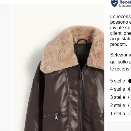
Le recens
possono 
inviate so
clienti c
acquistato
prodotti.
Seleziona
qui sotto p
le recensi
5 stelle
ste
4 stelle
ste
3 stelle
ste
2 stelle
ste
1 stella
ste