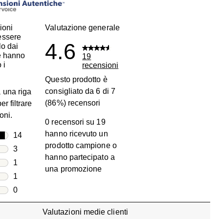
ioni
Valutazione generale
essere
4.6
lo dai
he hanno
19
 i
recensioni
Questo prodotto è
consigliato da 6 di 7
 una riga
(86%) recensori
er filtrare
oni.
0 recensori su 19
hanno ricevuto un
lle
14
prodotto campione o
14 recensioni con 5 stelle.
lle
3
hanno partecipato a
3 recensioni con 4 stelle.
lle
1
una promozione
1 recensione con 3 stelle.
lle
1
1 recensione con 2 stelle.
lle
0
0 recensioni con 1 stella.
Valutazioni medie clienti