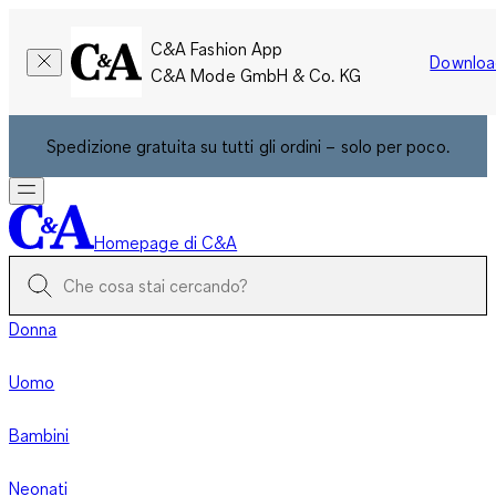
C&A Fashion App
Downloa
C&A Mode GmbH & Co. KG
Spedizione gratuita su tutti gli ordini – solo per poco.
Homepage di C&A
Donna
Uomo
Bambini
Neonati