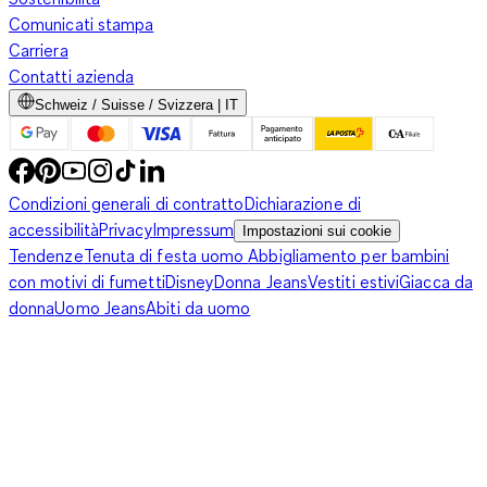
Comunicati stampa
Carriera
Contatti azienda
Schweiz / Suisse / Svizzera | IT
Condizioni generali di contratto
Dichiarazione di
accessibilità
Privacy
Impressum
Impostazioni sui cookie
Tendenze
Tenuta di festa uomo
Abbigliamento per bambini
con motivi di fumetti
Disney
Donna Jeans
Vestiti estivi
Giacca da
donna
Uomo Jeans
Abiti da uomo