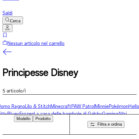
Saldi
Cerca
Nessun articolo nel carrello
Principesse Disney
5
articolo/i
Uomo Ragno
Lilo & Stitch
Minecraft
PAW Patrol
Minnie
Pokémon
Hell
itty
Bluey
Frozen
La casa delle bambole di Gabby
Gaming
Altri
Modello
Prodotto
ersonaggi
Principesse Disney
Filtra e ordina