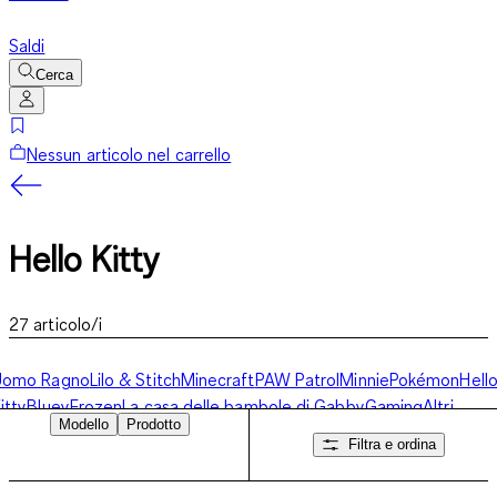
Saldi
Cerca
Nessun articolo nel carrello
Hello Kitty
27
articolo/i
Uomo Ragno
Lilo & Stitch
Minecraft
PAW Patrol
Minnie
Pokémon
Hell
itty
Bluey
Frozen
La casa delle bambole di Gabby
Gaming
Altri
Modello
Prodotto
ersonaggi
Filtra e ordina