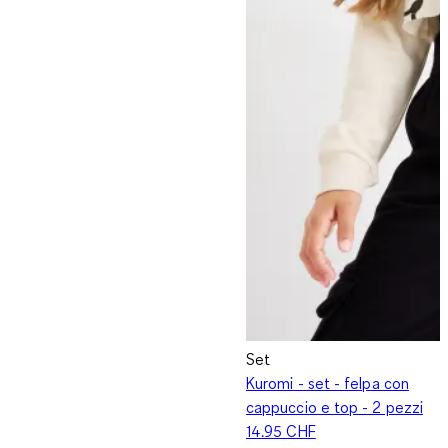
Set
Kuromi - set - felpa con
cappuccio e top - 2 pezzi
14.95 CHF