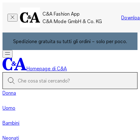
C&A Fashion App
Downloa
C&A Mode GmbH & Co. KG
Spedizione gratuita su tutti gli ordini – solo per poco.
Homepage di C&A
Donna
Uomo
Bambini
Neonati