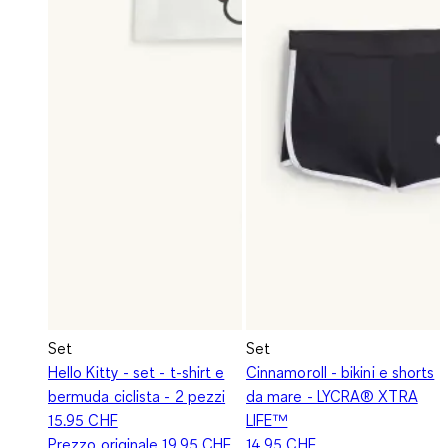
Set
Set
Hello Kitty - set - t-shirt e
Cinnamoroll - bikini e shorts
bermuda ciclista - 2 pezzi
da mare - LYCRA® XTRA
15.95 CHF
LIFE™
Prezzo originale
19.95 CHF
14.95 CHF