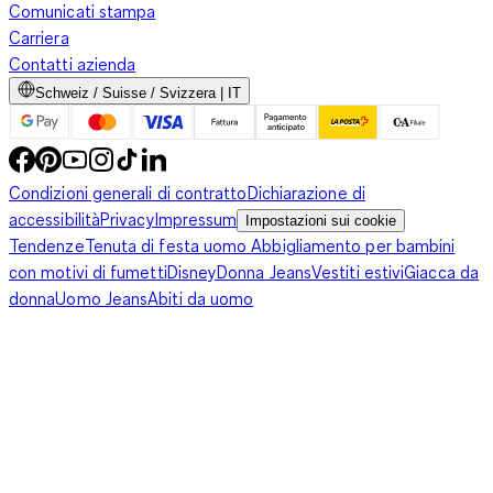
Comunicati stampa
Carriera
Contatti azienda
Schweiz / Suisse / Svizzera | IT
Condizioni generali di contratto
Dichiarazione di
accessibilità
Privacy
Impressum
Impostazioni sui cookie
Tendenze
Tenuta di festa uomo
Abbigliamento per bambini
con motivi di fumetti
Disney
Donna Jeans
Vestiti estivi
Giacca da
donna
Uomo Jeans
Abiti da uomo