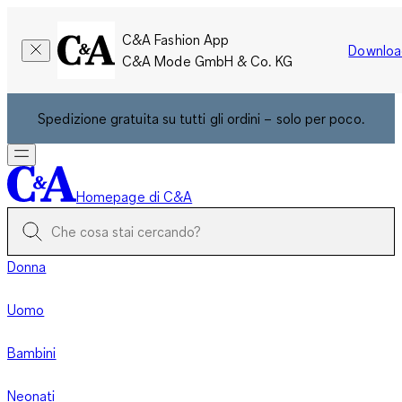
C&A Fashion App
Downloa
C&A Mode GmbH & Co. KG
Spedizione gratuita su tutti gli ordini – solo per poco.
Homepage di C&A
Donna
Uomo
Bambini
Neonati