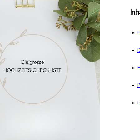
Inh
H
D
H
P
L