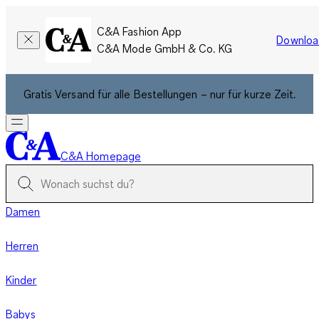
C&A Fashion App
Downloa
C&A Mode GmbH & Co. KG
Gratis Versand für alle Bestellungen – nur für kurze Zeit.
C&A Homepage
Damen
Herren
Kinder
Babys