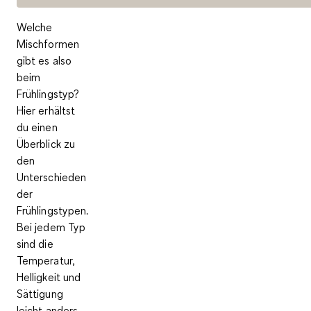
Welche
Mischformen
gibt es also
beim
Frühlingstyp?
Hier erhältst
du einen
Überblick zu
den
Unterschieden
der
Frühlingstypen.
Bei jedem Typ
sind die
Temperatur,
Helligkeit und
Sättigung
leicht anders