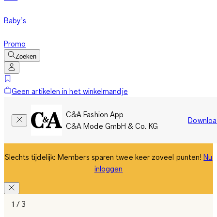
Baby’s
Promo
Zoeken
Geen artikelen in het winkelmandje
C&A Fashion App
Downloa
C&A Mode GmbH & Co. KG
Slechts tijdelijk: Members sparen twee keer zoveel punten!
Nu
inloggen
1 / 3