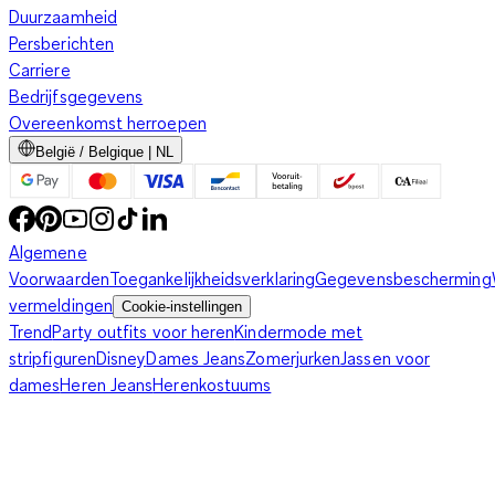
Duurzaamheid
Persberichten
Carriere
Bedrijfsgegevens
Overeenkomst herroepen
België / Belgique | NL
Algemene
Voorwaarden
Toegankelijkheidsverklaring
Gegevensbescherming
vermeldingen
Cookie-instellingen
Trend
Party outfits voor heren
Kindermode met
stripfiguren
Disney
Dames Jeans
Zomerjurken
Jassen voor
dames
Heren Jeans
Herenkostuums