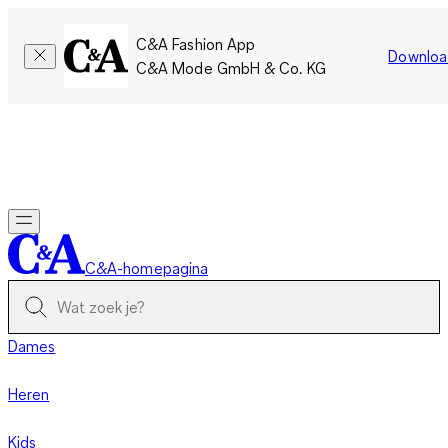
C&A Fashion App
Downloa
C&A Mode GmbH & Co. KG
Slechts tijdelijk: Members sparen twee keer zoveel punten!
Nu
inloggen
C&A-homepagina
Dames
Heren
Kids