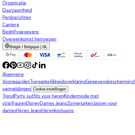
Organisatie
Duurzaamheid
Persberichten
Carriere
Bedrijfsgegevens
Overeenkomst herroepen
België / Belgique | NL
Algemene
Voorwaarden
Toegankelijkheidsverklaring
Gegevensbescherming
vermeldingen
Cookie-instellingen
Trend
Party outfits voor heren
Kindermode met
stripfiguren
Disney
Dames Jeans
Zomerjurken
Jassen voor
dames
Heren Jeans
Herenkostuums