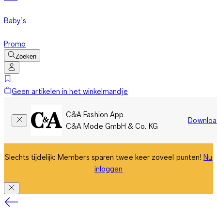
Baby’s
Promo
Zoeken
Geen artikelen in het winkelmandje
C&A Fashion App
Downloa
C&A Mode GmbH & Co. KG
Slechts tijdelijk: Members sparen twee keer zoveel punten!
Nu
inloggen