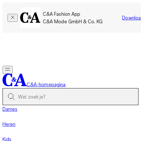
C&A Fashion App
Downloa
C&A Mode GmbH & Co. KG
Slechts tijdelijk: Members sparen twee keer zoveel punten!
Nu
inloggen
C&A-homepagina
Dames
Heren
Kids