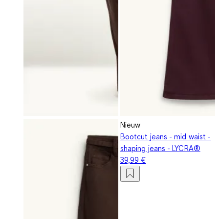
Nieuw
Bootcut jeans - mid waist -
shaping jeans - LYCRA®
39,99 €