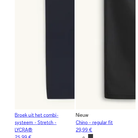
Broek uit het combi-
Nieuw
systeem - Stretch -
Chino - regular fit
LYCRA®
29,99 €
25,99 €