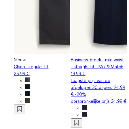
Nieuw
Business-broek - mid waist
Chino - regular fit
- straight fit - Mix & Match
25,99 €
19,99 €
Laagste prijs van de
afgelopen 30 dagen:
24,99
€
-20%
oorspronkelijke prijs
24,99 €