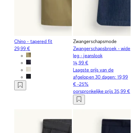
Chino - tapered fit
Zwangerschapsmode
29,99 €
Zwangerschapsbroek - wide
leg - jeanslook
14,99 €
Laagste prijs van de
afgelopen 30 dagen:
19,99
€
-25%
oorspronkelijke prijs
35,99 €