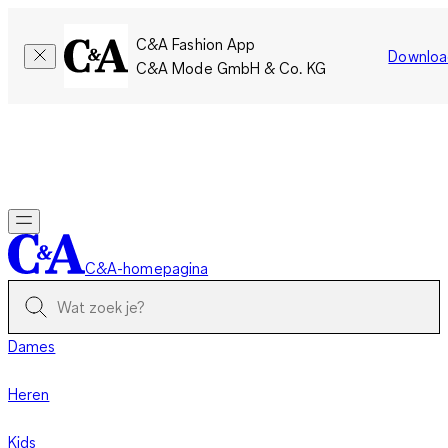
C&A Fashion App
Downloa
C&A Mode GmbH & Co. KG
Slechts tijdelijk: Members sparen twee keer zoveel punten!
Nu
inloggen
C&A-homepagina
Dames
Heren
Kids