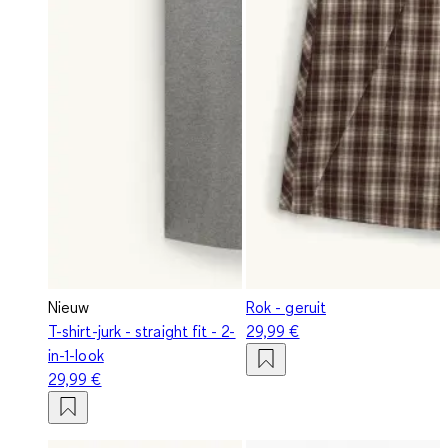
Nieuw
Rok - geruit
T-shirt-jurk - straight fit - 2-
29,99 €
in-1-look
29,99 €