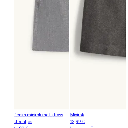
Denim minirok met strass
Minirok
steentjes
12,99 €