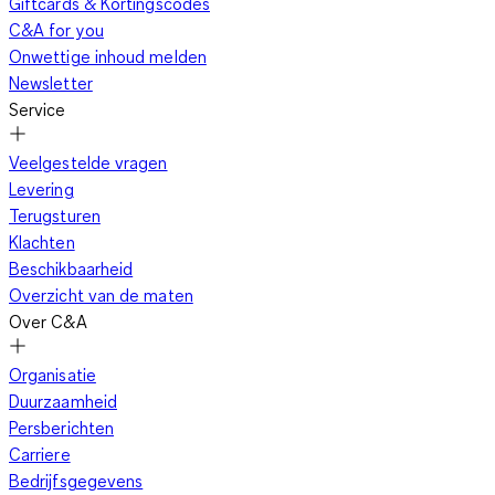
Giftcards & Kortingscodes
Of je nu kiest voor platte schoenen of hoge hakken, het is
C&A for you
afhankelijk van de gelegenheid, je figuur, je lichaamslengte en
Onwettige inhoud melden
de lengte van de skaterrok. In principe passen bijna alle
Newsletter
schoenen bij de uitlopende rok. Met ballerina’s creëer je een
Service
outfit met een jaren 50 uitstraling, met pumps ziet het er
elegant uit, met sneakers sportief, en boots zorgen voor een
Veelgestelde vragen
rustieke look. Enkellaarzen kunnen je outfit een vleugje
Levering
extravagantie geven, en overknee laarzen maken het
Terugsturen
spannend.
Klachten
Beschikbaarheid
Overzicht van de maten
Kleine vrouwen kiezen het beste voor schoenen met een hak
Over C&A
of een mini-skaterrok die maximaal midden op de dij eindigt.
Met een panty in dezelfde kleur als de schoenen kun je je
Organisatie
benen optisch verlengen. Grote vrouwen staan goed met
Duurzaamheid
skaterrokken die net boven de knie eindigen. Hoge hakken
Persberichten
zorgen voor een vrouwelijke uitstraling, loafers geven een
Carriere
ontspannen casual look. Als de schoenen smal en verfijnd zijn,
Bedrijfsgegevens