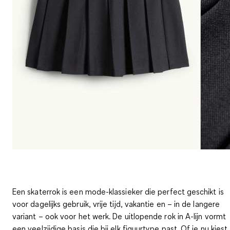
Een skaterrok is een mode-klassieker die perfect geschikt is
voor dagelijks gebruik, vrije tijd, vakantie en – in de langere
variant – ook voor het werk. De uitlopende rok in A-lijn vormt
een veelzijdige basis die bij elk figuurtype past. Of je nu kiest