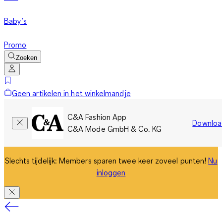
Baby’s
Promo
Zoeken
Geen artikelen in het winkelmandje
C&A Fashion App
Downloa
C&A Mode GmbH & Co. KG
Slechts tijdelijk: Members sparen twee keer zoveel punten!
Nu
inloggen