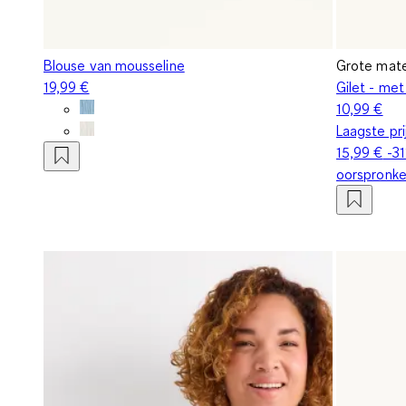
Blouse van mousseline
Grote mat
19,99 €
Gilet - me
10,99 €
Laagste pr
15,99 €
-3
oorspronkel