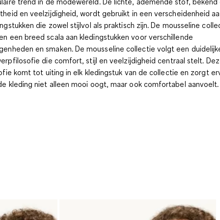
laire trend in de modewereld. De lichte, ademende stof, bekend 
theid en veelzijdigheid, wordt gebruikt in een verscheidenheid a
ingstukken die zowel stijlvol als praktisch zijn. De mousseline colle
en een breed scala aan kledingstukken voor verschillende
genheden en smaken. De mousseline collectie volgt een duidelijk
erpfilosofie die comfort, stijl en veelzijdigheid centraal stelt. De
sofie komt tot uiting in elk kledingstuk van de collectie en zorgt e
de kleding niet alleen mooi oogt, maar ook comfortabel aanvoelt.