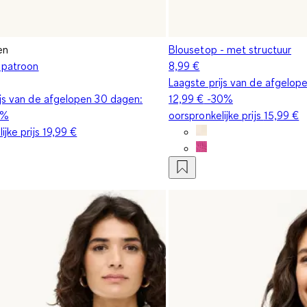
en
Blousetop - met structuur
t patroon
8,99 €
Laagste prijs van de afgelop
ijs van de afgelopen 30 dagen:
12,99 €
-30%
1%
oorspronkelijke prijs
15,99 €
ijke prijs
19,99 €