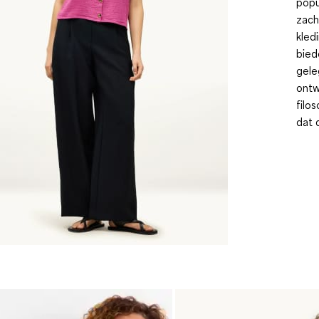
popu
zach
kled
bied
gele
ontw
filo
dat 