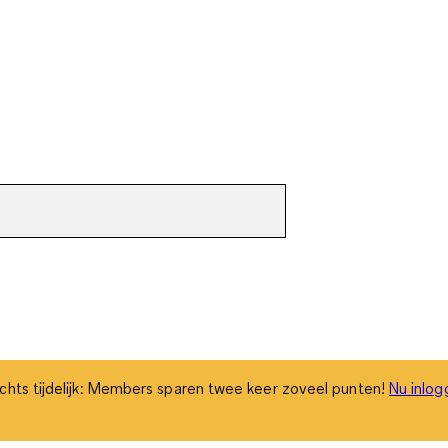
chts tijdelijk: Members sparen twee keer zoveel punten!
Nu inlog
chts tijdelijk: Members sparen twee keer zoveel punten!
Nu inlog