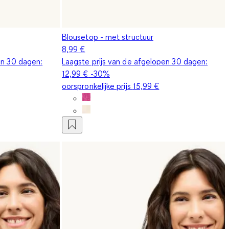
Blousetop - met structuur
8,99 €
en 30 dagen:
Laagste prijs van de afgelopen 30 dagen:
12,99 €
-30%
oorspronkelijke prijs
15,99 €