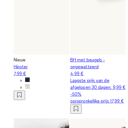
Nieuw
BH met beugels -
Hipster
ongewatteerd
7,99 €
4,99 €
Laagste prijs van de
afgelopen 30 dagen:
9,99 €
-50%
oorspronkelijke prijs
17,99 €