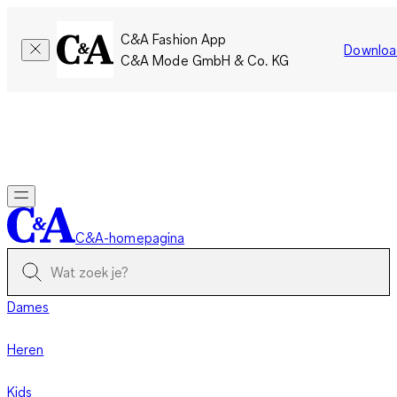
C&A Fashion App
Downloa
C&A Mode GmbH & Co. KG
Slechts tijdelijk: Members sparen twee keer zoveel punten!
Nu
inloggen
C&A-homepagina
Dames
Heren
Kids