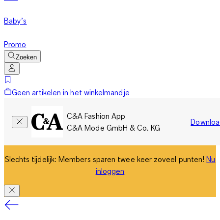
Baby’s
Promo
Zoeken
Geen artikelen in het winkelmandje
C&A Fashion App
Downloa
C&A Mode GmbH & Co. KG
Slechts tijdelijk: Members sparen twee keer zoveel punten!
Nu
inloggen