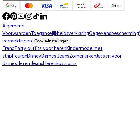
Lila kleding is ook perfect voor naar kantoor en voegt een
frisse en moderne touch toe aan je werkoutfit. Een lila
blazer
is
een geweldige manier om je zakelijke outfit op te frissen.
Algemene
Combineer het met een witte blouse en een zwarte broek
Voorwaarden
Toegankelijkheidsverklaring
Gegevensbescherming
voor een professionele look. Lila gekleurde blouses of
vermeldingen
Cookie-instellingen
overhemden zijn ook een elegante keuze voor op de
Trend
Party outfits voor heren
Kindermode met
werkplek. Als je wat gedurfder wilt zijn, probeer dan een lila
stripfiguren
Disney
Dames Jeans
Zomerjurken
Jassen voor
pak voor een fashion statement. Lila kleding is geweldig om op
dames
Heren Jeans
Herenkostuums
te nemen in je werkgarderobe en zorgt ervoor dat je er altijd
stijlvol en zelfverzekerd uitziet.
Mix en match: mogelijke combinaties met lila kleding
Lila kleding kan perfect gecombineerd worden met
verschillende kleuren en stijlen. Voor een harmonieuze look kun