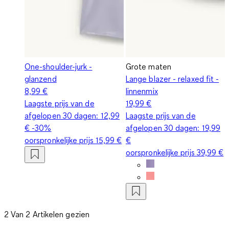
One-shoulder-jurk -
Grote maten
glanzend
Lange blazer - relaxed fit -
8,99 €
linnenmix
Laagste prijs van de
19,99 €
afgelopen 30 dagen:
12,99
Laagste prijs van de
€
-30%
afgelopen 30 dagen:
19,99
oorspronkelijke prijs
15,99 €
€
oorspronkelijke prijs
39,99 €
2 Van 2 Artikelen gezien