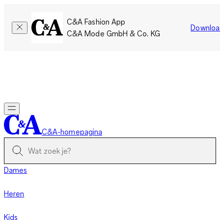
C&A Fashion App
Downloa
C&A Mode GmbH & Co. KG
Slechts tijdelijk: Members sparen twee keer zoveel punten!
Nu
inloggen
C&A-homepagina
Dames
Heren
Kids