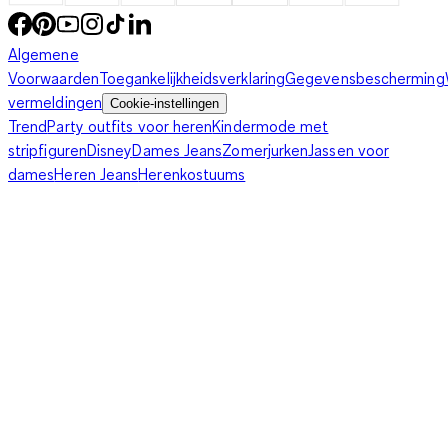
dan is een extra lang vest vaak bijzonder smaakvol. Wil je jouw
lengte optisch doorbreken, zorg dan voor een
duidelijk
Algemene
kleurverschil
tussen je bovenkleding en je broek of rok, bijv.
Voorwaarden
Toegankelijkheidsverklaring
Gegevensbescherming
zwart met roze of grijs met wit. Kies voor een opvallende
vermeldingen
Cookie-instellingen
lange
trui
voor je vrije tijd en ga voor een smaakvol lang vest in
Trend
Party outfits voor heren
Kindermode met
effen, liefst ingetogen kleuren als je op je werk ook graag
stripfiguren
Disney
Dames Jeans
Zomerjurken
Jassen voor
lange vesten draagt.
dames
Heren Jeans
Herenkostuums
Hoe hou ik mijn lang vest in top­con­di­tie?
Een lang vest uit onze collectie zal al snel tot je favoriete
kledingstukken behoren. Je zult hem vaak dragen en daardoor
ook regelmatig moeten wassen. Het hangt af van het
materiaal
waarvan je lange vest gemaakt is, hoe je dit het
beste kunt doen. Een
katoenen
trui of vest kun je mee wassen