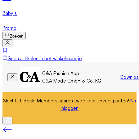
Baby’s
Promo
Zoeken
Geen artikelen in het winkelmandje
C&A Fashion App
Downloa
C&A Mode GmbH & Co. KG
Slechts tijdelijk: Members sparen twee keer zoveel punten!
Nu
inloggen