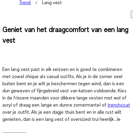
Trend
Lang vest
Ge­niet van het draag­com­fort van een lang
vest
Een lang vest past in elk seizoen en is goed te combineren
met zowel
chique
als
casual
outfits. Als je in de zomer veel
buiten bent en je wilt je beschermen tegen wind, dan is een
dun geweven of fijngebreid vest van katoen voldoende. Kies
in de frissere maanden voor dikkere lange vesten met
wol
of
acryl
of draag een lange en dunne zomermantel of
trenchcoat
over je outfit. Als je een dagje thuis bent en in alle rust wilt
genieten, dan is een lang vest of oversized trui heerlijk. Je
trekt je terug op de bank, je rolt je op in je trui of vest en komt