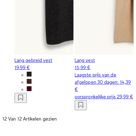
Lang gebreid vest
Lang vest
19,99 €
15,99 €
Laagste prijs van de
afgelopen 30 dagen:
14,39
€
oorspronkelijke prijs
29,99 €
12 Van 12 Artikelen gezien