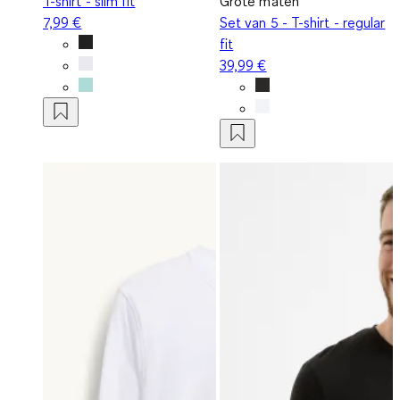
T-shirt - slim fit
Grote maten
7,99 €
Set van 5 - T-shirt - regular
fit
39,99 €