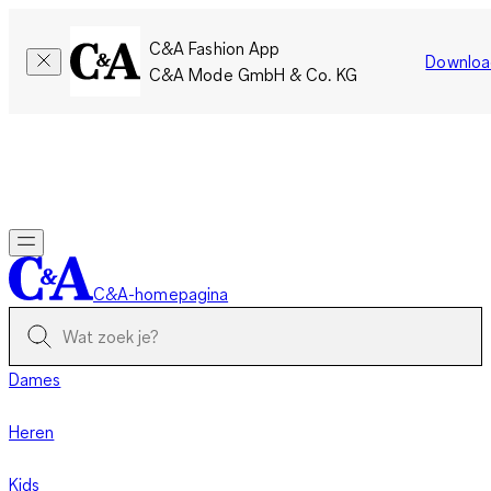
C&A Fashion App
Downloa
C&A Mode GmbH & Co. KG
Slechts tijdelijk: Members sparen twee keer zoveel punten!
Nu
inloggen
C&A-homepagina
Dames
Heren
Kids