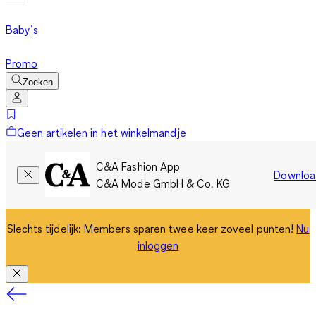
Baby’s
Promo
Zoeken
Geen artikelen in het winkelmandje
C&A Fashion App
Downloa
C&A Mode GmbH & Co. KG
Slechts tijdelijk: Members sparen twee keer zoveel punten!
Nu
inloggen