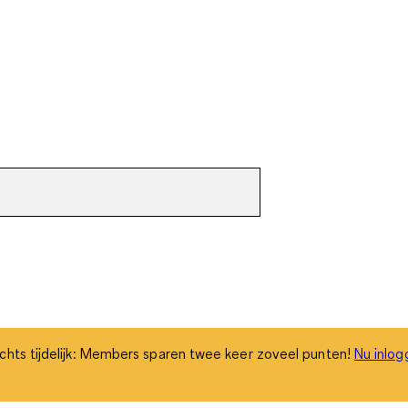
chts tijdelijk: Members sparen twee keer zoveel punten!
Nu inlog
chts tijdelijk: Members sparen twee keer zoveel punten!
Nu inlog