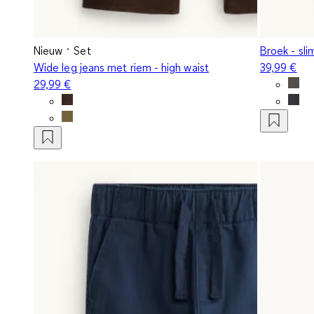
Nieuw
Set
Broek - sli
Wide leg jeans met riem - high waist
39,99 €
29,99 €