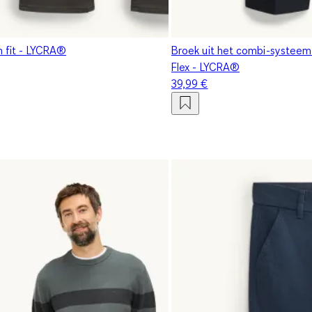
m fit - LYCRA®
Broek uit het combi-systeem -
Flex - LYCRA®
39,99 €