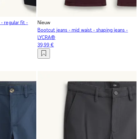
 regular fit -
Nieuw
Bootcut jeans - mid waist - shaping jeans -
LYCRA®
39,99 €