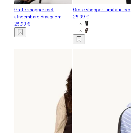
Grote shopper met
Grote shopper - imitatieleer
afneembare draagriem
25,99 €
25,99 €