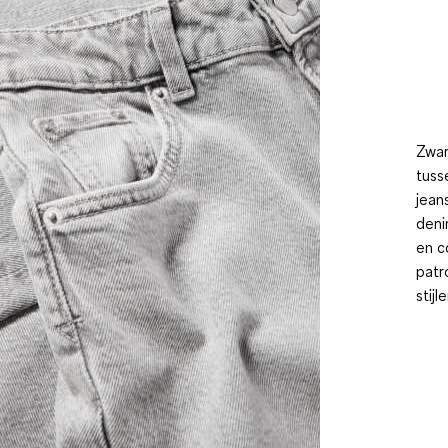
Zwar
tuss
jean
deni
en c
patr
stij