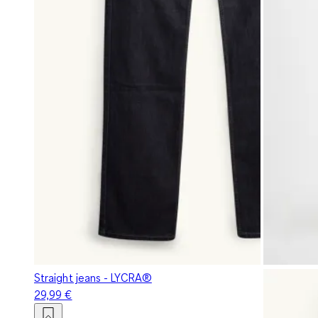
Straight jeans - LYCRA®
29,99 €