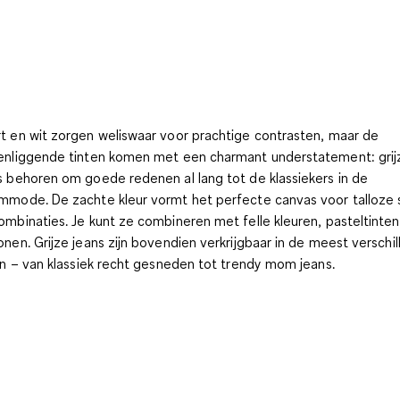
t en wit zorgen weliswaar voor prachtige contrasten, maar de
enliggende tinten komen met een charmant understatement: grij
s behoren om goede redenen al lang tot de klassiekers in de
mmode. De zachte kleur vormt het perfecte canvas voor talloze s
ombinaties. Je kunt ze combineren met felle kleuren, pasteltinten
onen. Grijze jeans zijn bovendien verkrijgbaar in de meest verschi
len – van klassiek recht gesneden tot trendy mom jeans.