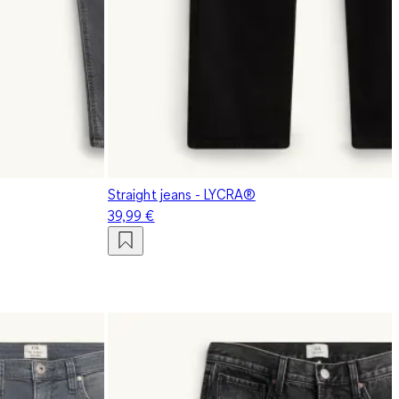
Straight jeans - LYCRA®
39,99 €