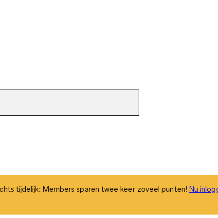
chts tijdelijk: Members sparen twee keer zoveel punten!
Nu inlog
chts tijdelijk: Members sparen twee keer zoveel punten!
Nu inlog