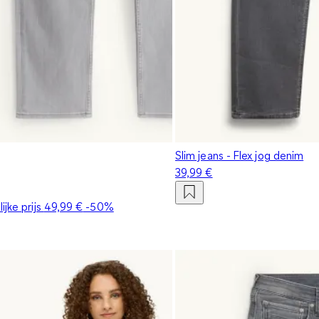
Slim jeans - Flex jog denim
39,99 €
ijke prijs
49,99 €
-50%