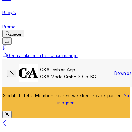
Baby’s
Promo
Zoeken
Geen artikelen in het winkelmandje
C&A Fashion App
Downloa
C&A Mode GmbH & Co. KG
Slechts tijdelijk: Members sparen twee keer zoveel punten!
Nu
inloggen