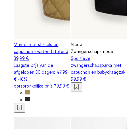
Mantel met stiksels en
Nieuw
capuchon - waterafstotend
Zwangerschapsmode
39,99 €
Sportieve
Laagste prijs van de
zwangerschapsparka met
afgelopen 30 dagen:
47,99
capuchon en babydraagzak
€
-16%
99,99 €
oorspronkelijke prijs
79,99 €