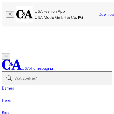
C&A Fashion App
Downloa
C&A Mode GmbH & Co. KG
Slechts tijdelijk: Members sparen twee keer zoveel punten!
Nu
inloggen
C&A-homepagina
Dames
Heren
Kids