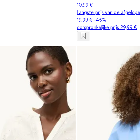
10,99 €
Laagste prijs van de afgelop
19,99 €
-45%
oorspronkelijke prijs
29,99 €