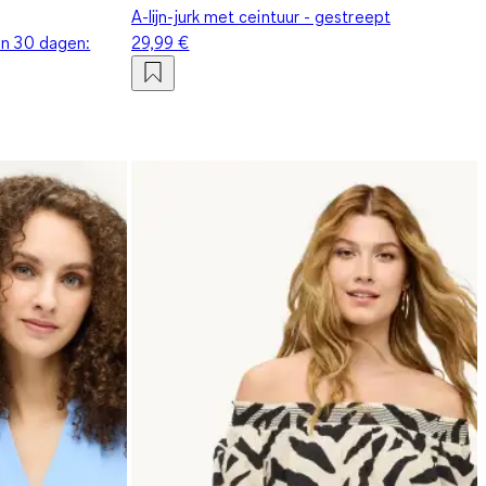
A-lijn-jurk met ceintuur - gestreept
en 30 dagen:
29,99 €