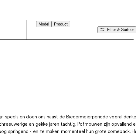
Model
Product
Filter & Sorteer
ijn speels en doen ons naast de Biedermeierperiode vooral denk
chreeuwerige en gekke jaren tachtig. Pofmouwen zijn opvallend e
oog springend - en ze maken momenteel hun grote comeback. He