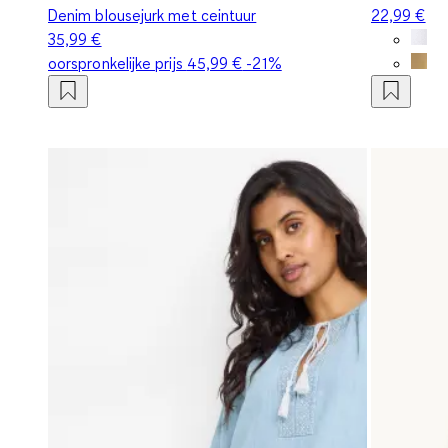
Denim blousejurk met ceintuur
22,99 €
35,99 €
oorspronkelijke prijs
45,99 €
-21%