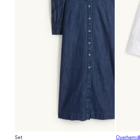
Set
Overhemdb