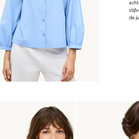
echt
stij
de j