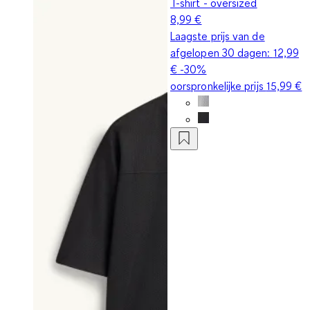
T-shirt - oversized
8,99 €
Laagste prijs van de
afgelopen 30 dagen:
12,99
€
-30%
oorspronkelijke prijs
15,99 €