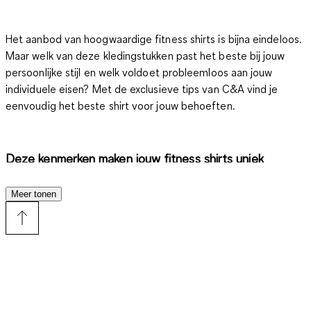
Het aanbod van hoogwaardige fitness shirts is bijna eindeloos.
Maar welk van deze kledingstukken past het beste bij jouw
persoonlijke stijl en welk voldoet probleemloos aan jouw
individuele eisen? Met de exclusieve tips van C&A vind je
eenvoudig het beste shirt voor jouw behoeften.
Deze kenmerken maken jouw fitness shirts uniek
Meer tonen
Hoewel shirts in het algemeen veelzijdig zijn, moet de
fitnessversie enkele eigenschappen hebben die het
onderscheiden van casual modellen. Dit omvat onder andere
ademend vermogen. Hoogwaardige functionele materialen,
ontworpen voor sportgebruik, zorgen ervoor dat je niet te
veel zweet, zelfs bij zware inspanning, en dat vocht snel