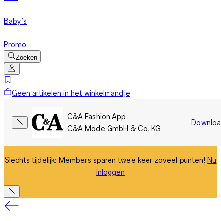
Baby’s
Promo
Zoeken
Geen artikelen in het winkelmandje
C&A Fashion App
Downloa
C&A Mode GmbH & Co. KG
Slechts tijdelijk: Members sparen twee keer zoveel punten!
Nu
inloggen