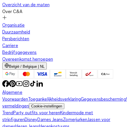
doel dienen. Zodat je er ook goed uitziet op het voetbalveld
Overzicht van de maten
of in de sportschool en jouw persoonlijke stijl weerspiegelt, zijn
Over C&A
er tal van modellen met verschillende prints en patronen
beschikbaar. Van grappige uitspraken en creatieve ontwerpen
Organisatie
tot sportclublogo's, alles is mogelijk. Zo kun je de veelzijdige
Duurzaamheid
shirts probleemloos combineren met je favoriete broek en je
Persberichten
persoonlijke sportschoenen.
Carriere
Bedrijfsgegevens
Overeenkomst herroepen
Het juiste fitness shirt voor elke sport
België / Belgique | NL
Welke soort fitness shirts je nodig hebt, hangt in de eerste
Algemene
plaats af van de sport. De grootste verschillen zijn te vinden in
Voorwaarden
Toegankelijkheidsverklaring
Gegevensbescherming
het gebruikte materiaal. Als je voornamelijk op het
vermeldingen
Cookie-instellingen
basketbalveld bent, is een comfortabel katoen shirt een
Trend
Party outfits voor heren
Kindermode met
goede keuze. De zachte stof ligt niet te strak op je huid en
stripfiguren
Disney
Dames Jeans
Zomerjurken
Jassen voor
voelt koel aan tijdens het dragen. Veel modellen bevatten een
dames
Heren Jeans
Herenkostuums