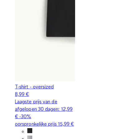
T-shirt - oversized
8,99 €
Laagste prijs van de
afgelopen 30 dagen:
12,99
€
-30%
oorspronkelijke prijs
15,99 €