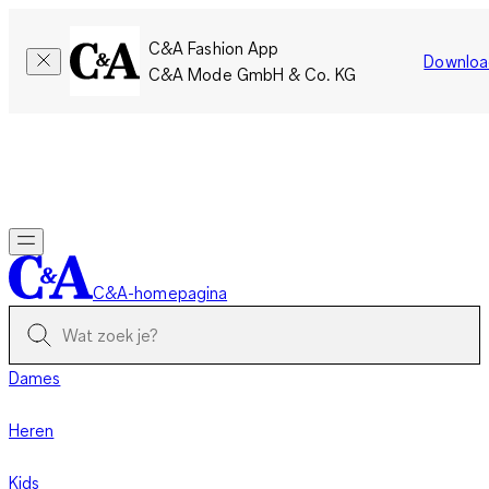
C&A Fashion App
Downloa
C&A Mode GmbH & Co. KG
Slechts tijdelijk: Members sparen twee keer zoveel punten!
Nu
inloggen
C&A-homepagina
Dames
Heren
Kids