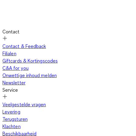
verdampt. Daarom komen alleen dunne stoffen met een
voordelige weefstructuur in aanmerking voor fitness shirts.
Bovendien moet het kledingstuk zo elastisch mogelijk zijn,
zodat je jouw sportieve uitdagingen zonder belemmeringen
Contact
kunt aangaan. Let er dus op dat je shirt de juiste maat heeft
en goed past bij de bedoelde sport. Net als casual shirts
Contact & Feedback
hebben fitnessmodellen verschillende snits.
Filialen
Giftcards & Kortingscodes
C&A for you
Of je nu voor een V-hals of een ronde hals kiest, is pure smaak.
Onwettige inhoud melden
Relevante verschillen doen zich voor in de lengte van de
Newsletter
mouwen. Terwijl sommige de hele bovenarm bedekken, komen
Service
andere slechts net over je schouder. Welke variant het beste
bij je past, kun je het beste bepalen door te passen.
Veelgestelde vragen
Bovendien moet je bij de aankoop letten op of het shirt strak
Levering
om het lichaam zit of juist ruim is gesneden. Beide kunnen
Terugsturen
afhankelijk van de sport voordelen en nadelen hebben. Naast
Klachten
functionaliteit moet je fitness shirt natuurlijk ook een modieus
Beschikbaarheid