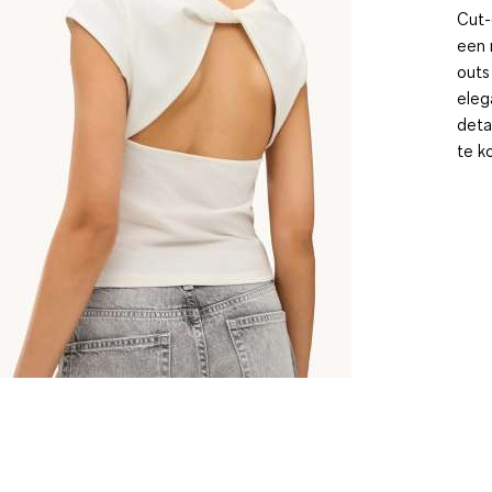
Cut-
een 
outs
eleg
deta
te k