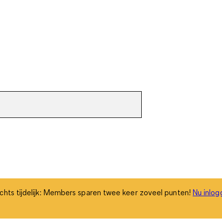
chts tijdelijk: Members sparen twee keer zoveel punten!
Nu inlog
chts tijdelijk: Members sparen twee keer zoveel punten!
Nu inlog