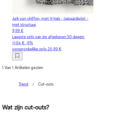
Jurk van chiffon, met V-hals - luipaardprint -
met structuur
9,99 €
Laagste prijs van de afgelopen 30 dagen:
11,04 €
-9%
oorspronkelijke prijs
25,99 €
1 Van 1 Artikelen gezien
Trend
Cut-outs
Wat zijn cut-outs?