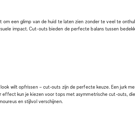
atst om een glimp van de huid te laten zien zonder te veel te ont
isuele impact. Cut-outs bieden de perfecte balans tussen bedekki
look wilt opfrissen – cut-outs zijn de perfecte keuze. Een jurk me
her effect kun je kiezen voor tops met asymmetrische cut-outs, d
oureus en stijlvol verschijnen.