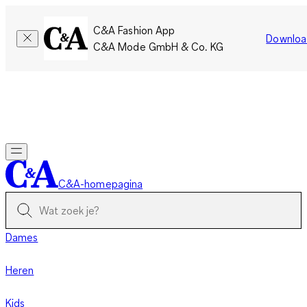
C&A Fashion App
Downloa
C&A Mode GmbH & Co. KG
Slechts tijdelijk: Members sparen twee keer zoveel punten!
Nu
inloggen
C&A-homepagina
Dames
Heren
Kids