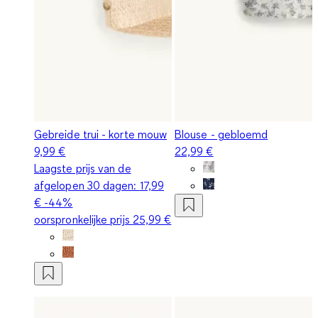
Gebreide trui - korte mouw
Blouse - gebloemd
9,99 €
22,99 €
Laagste prijs van de
afgelopen 30 dagen:
17,99
€
-44%
oorspronkelijke prijs
25,99 €