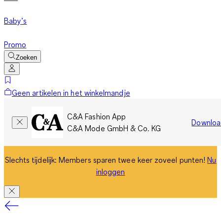
Baby’s
Promo
Zoeken
Geen artikelen in het winkelmandje
C&A Fashion App
Downloa
C&A Mode GmbH & Co. KG
Slechts tijdelijk: Members sparen twee keer zoveel punten!
Nu
inloggen