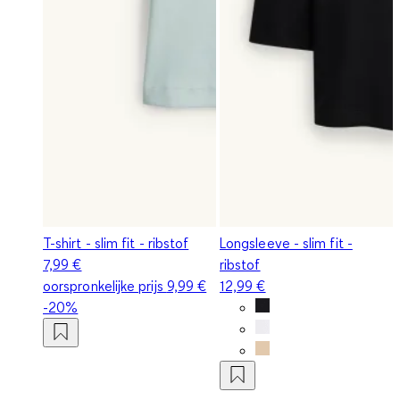
T-shirt - slim fit - ribstof
Longsleeve - slim fit -
7,99 €
ribstof
oorspronkelijke prijs
9,99 €
12,99 €
-20%