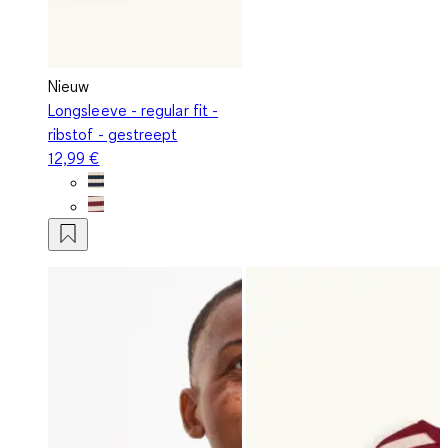
Nieuw
Longsleeve - regular fit -
ribstof - gestreept
12,99 €