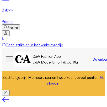
Baby’s
Promo
Zoeken
Geen artikelen in het winkelmandje
C&A Fashion App
Downloa
C&A Mode GmbH & Co. KG
Slechts tijdelijk: Members sparen twee keer zoveel punten!
Nu
inloggen