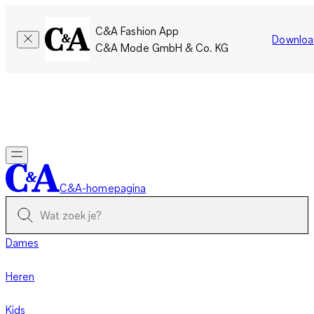
C&A Fashion App
Downloa
C&A Mode GmbH & Co. KG
Slechts tijdelijk: Members sparen twee keer zoveel punten!
Nu
inloggen
C&A-homepagina
Dames
Heren
Kids