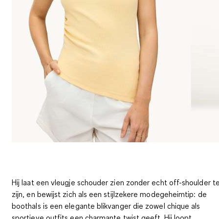
Hij laat een vleugje schouder zien zonder echt off-shoulder t
zijn, en bewijst zich als een stijlzekere modegeheimtip: de
boothals is een elegante blikvanger die zowel chique als
sportieve outfits een charmante twist geeft. Hij loopt