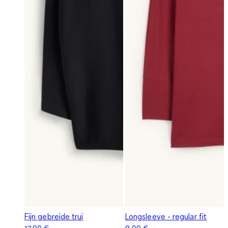
Fijn gebreide trui
Longsleeve - regular fit