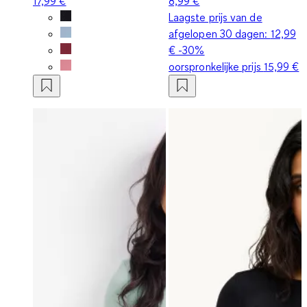
17,99 €
8,99 €
Laagste prijs van de
afgelopen 30 dagen:
12,99
€
-30%
oorspronkelijke prijs
15,99 €