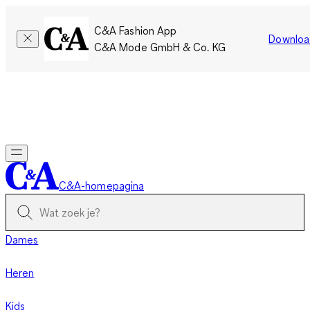
C&A Fashion App
Downloa
C&A Mode GmbH & Co. KG
Slechts tijdelijk: Members sparen twee keer zoveel punten!
Nu
inloggen
C&A-homepagina
Dames
Heren
Kids