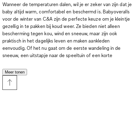
Wanneer de temperaturen dalen, wil je er zeker van zijn dat je
baby altijd warm, comfortabel en beschermd is. Babyoveralls
voor de winter van C&A zijn de perfecte keuze om je kleintje
gezellig in te pakken bij koud weer. Ze bieden niet alleen
bescherming tegen kou, wind en sneeuw, maar zijn ook
praktisch in het dagelijks leven en maken aankleden
eenvoudig. Of het nu gaat om de eerste wandeling in de
sneeuw, een uitstapje naar de speeltuin of een korte
boodschap – een warme overall maakt elke winteractiviteit
ontspannen en zorgt ervoor dat je baby zich prettig voelt.
Meer tonen
Waarom babyoveralls voor de winter onmisbaar zijn
Baby’s kunnen hun lichaamstemperatuur nog niet zo goed
reguleren als volwassenen. Een goed gevoerde winteroverall
zorgt ervoor dat je kind warm blijft, of je nu een lange