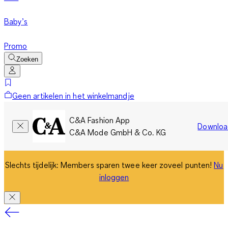
Baby’s
Promo
Zoeken
Geen artikelen in het winkelmandje
C&A Fashion App
Downloa
C&A Mode GmbH & Co. KG
Slechts tijdelijk: Members sparen twee keer zoveel punten!
Nu
inloggen